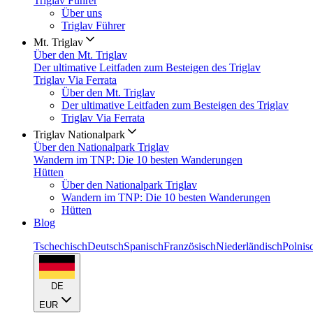
Triglav Führer
Über uns
Triglav Führer
Mt. Triglav
Über den Mt. Triglav
Der ultimative Leitfaden zum Besteigen des Triglav
Triglav Via Ferrata
Über den Mt. Triglav
Der ultimative Leitfaden zum Besteigen des Triglav
Triglav Via Ferrata
Triglav Nationalpark
Über den Nationalpark Triglav
Wandern im TNP: Die 10 besten Wanderungen
Hütten
Über den Nationalpark Triglav
Wandern im TNP: Die 10 besten Wanderungen
Hütten
Blog
Tschechisch
Deutsch
Spanisch
Französisch
Niederländisch
Polnis
DE
EUR