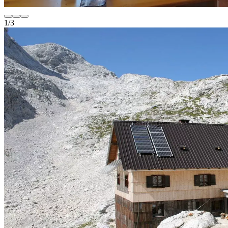
1
/
3