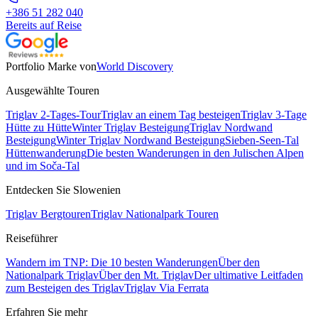
+386 51 282 040
Bereits auf Reise
Portfolio Marke von
World Discovery
Ausgewählte Touren
Triglav 2-Tages-Tour
Triglav an einem Tag besteigen
Triglav 3-Tage
Hütte zu Hütte
Winter Triglav Besteigung
Triglav Nordwand
Besteigung
Winter Triglav Nordwand Besteigung
Sieben-Seen-Tal
Hüttenwanderung
Die besten Wanderungen in den Julischen Alpen
und im Soča-Tal
Entdecken Sie Slowenien
Triglav Bergtouren
Triglav Nationalpark Touren
Reiseführer
Wandern im TNP: Die 10 besten Wanderungen
Über den
Nationalpark Triglav
Über den Mt. Triglav
Der ultimative Leitfaden
zum Besteigen des Triglav
Triglav Via Ferrata
Erfahren Sie mehr