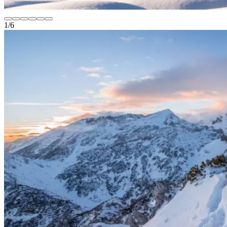
1
/
6