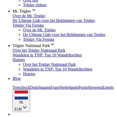
Over ons
Triglav gidsen
Mt. Triglav
Over de Mt. Triglav
De Ultieme Gids voor het Beklimmen van Triglav
Triglav Via Ferrata
Over de Mt. Triglav
De Ultieme Gids voor het Beklimmen van Triglav
Triglav Via Ferrata
Triglav Nationaal Park
Over het Triglav Nationaal Park
Wandelen in TNP: Top 10 Wandeltochten
Huisjes
Over het Triglav Nationaal Park
Wandelen in TNP: Top 10 Wandeltochten
Huisjes
Blog
Tsjechisch
Duits
Spaans
Frans
Nederlands
Pools
Sloveens
Engels
NL
EUR