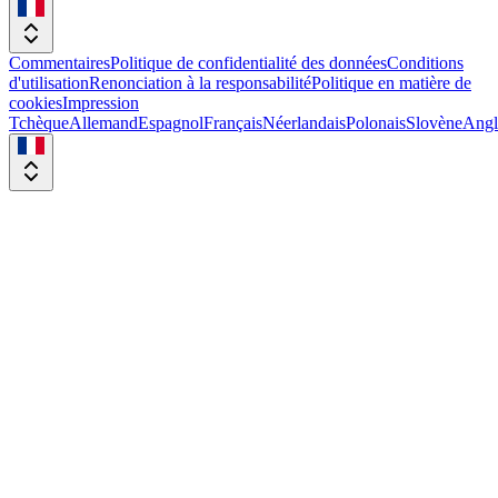
Commentaires
Politique de confidentialité des données
Conditions
d'utilisation
Renonciation à la responsabilité
Politique en matière de
cookies
Impression
Tchèque
Allemand
Espagnol
Français
Néerlandais
Polonais
Slovène
Angl