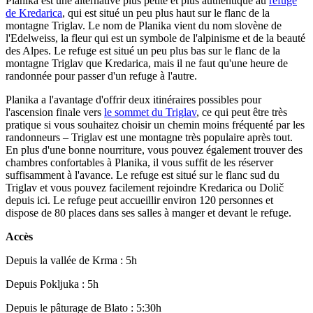
Planika est une alternative plus petite et plus authentique au
refuge
de Kredarica
, qui est situé un peu plus haut sur le flanc de la
montagne Triglav. Le nom de Planika vient du nom slovène de
l'Edelweiss, la fleur qui est un symbole de l'alpinisme et de la beauté
des Alpes. Le refuge est situé un peu plus bas sur le flanc de la
montagne Triglav que Kredarica, mais il ne faut qu'une heure de
randonnée pour passer d'un refuge à l'autre.
Planika a l'avantage d'offrir deux itinéraires possibles pour
l'ascension finale vers
le sommet du Triglav
, ce qui peut être très
pratique si vous souhaitez choisir un chemin moins fréquenté par les
randonneurs – Triglav est une montagne très populaire après tout.
En plus d'une bonne nourriture, vous pouvez également trouver des
chambres confortables à Planika, il vous suffit de les réserver
suffisamment à l'avance. Le refuge est situé sur le flanc sud du
Triglav et vous pouvez facilement rejoindre Kredarica ou Dolič
depuis ici. Le refuge peut accueillir environ 120 personnes et
dispose de 80 places dans ses salles à manger et devant le refuge.
Accès
Depuis la vallée de Krma : 5h
Depuis Pokljuka : 5h
Depuis le pâturage de Blato : 5:30h