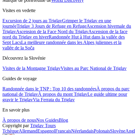
Marque de portefeuille de
World Discovery
Visites en vedette
Excursion de 2 jours au Triglav
Grimper le Triglav en une
journée
Triglav 3 Jours de Refuge en Refuge
Ascension hivernale du
Triglav
Ascension de la Face Nord du Triglav
Ascension de la face
nord du Triglav en hiver
Randonnée Hut à Hut dans la vallée des
Sept Lacs
La meilleure randonnée dans les Alpes juliennes et la
vallée de la Soča
Découvrez la Slovénie
Visites de la Montagne Triglav
Visites au Parc National de Triglav
Guides de voyage
Randonnée dans le TNP : Top 10 des randonnées
À propos du parc
national de Triglav
À propos du mont Triglav
Le guide ultime pour
gravir le Triglav
Via Ferrata du Triglav
En savoir plus
À propos de nous
Nos Guides
Blog
Copyright par
Triglav Tours
Tchèque
Allemand
Espagnol
Français
Néerlandais
Polonais
Slovène
Angl