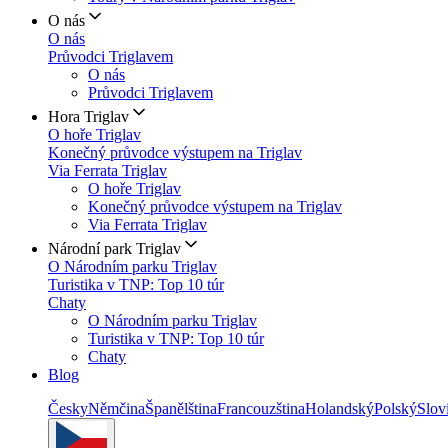
O nás
O nás
Průvodci Triglavem
O nás
Průvodci Triglavem
Hora Triglav
O hoře Triglav
Konečný průvodce výstupem na Triglav
Via Ferrata Triglav
O hoře Triglav
Konečný průvodce výstupem na Triglav
Via Ferrata Triglav
Národní park Triglav
O Národním parku Triglav
Turistika v TNP: Top 10 túr
Chaty
O Národním parku Triglav
Turistika v TNP: Top 10 túr
Chaty
Blog
Česky
Němčina
Španělština
Francouzština
Holandský
Polský
Slov